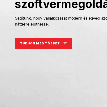
szoftvermegold
Segítünk, hogy vállalkozását modern és egyedi szo
háttérre építhesse.
TUDJON MEG TÖBBET