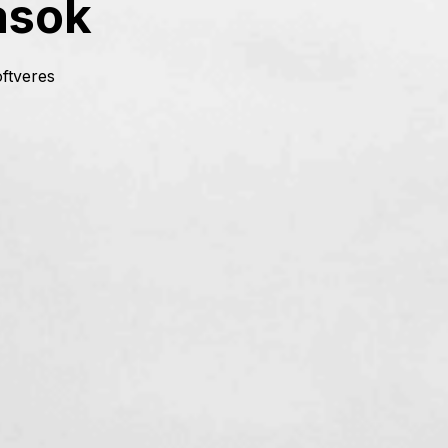
ások
ftveres