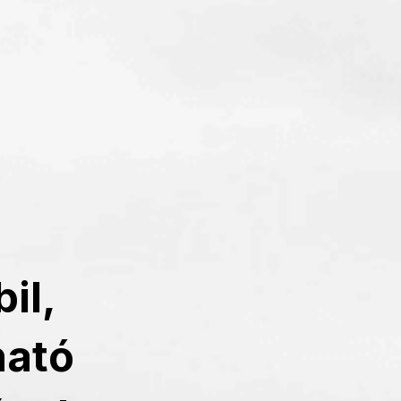
il,
ható