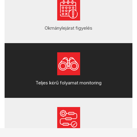
Okmánylejárat figyelés
Teljes körű folyamat monitoring