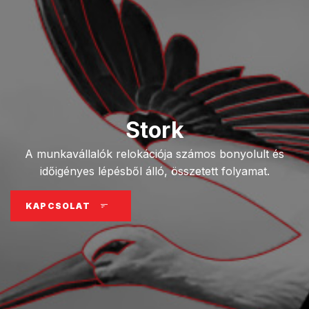
Stork
A munkavállalók relokációja számos bonyolult és
időigényes lépésből álló, összetett folyamat.
KAPCSOLAT